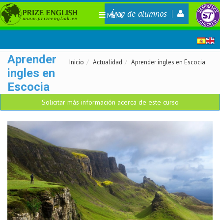
Área de alumnos
MENÚ
Aprender
Inicio
Actualidad
Aprender ingles en Escocia
ingles en
Escocia
Solicitar más información acerca de este curso