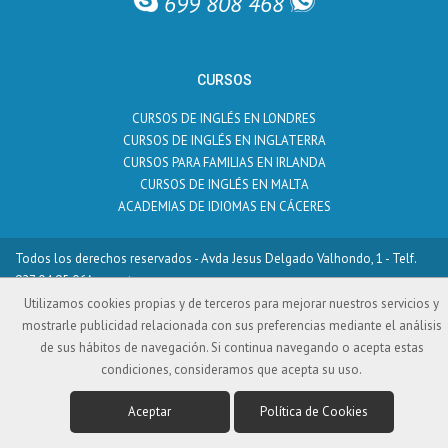
699 808 468
CURSOS
CURSOS DE INGLÉS EN LONDRES
CURSOS DE INGLÉS EN INGLATERRA
CURSOS PARA FAMILIAS EN IRLANDA
CURSOS DE INGLÉS EN MALTA
ACADEMIAS DE IDIOMAS EN CÁCERES
Todos los derechos reservados - Avda Jesus Delgado Valhondo, 1 - Telf.
927 04 95 06
Azuanet
Utilizamos cookies propias y de terceros para mejorar nuestros servicios y
¿Por qué Prize English?
/
Consejos importantes
/
Cómo Reservar
/
mostrarle publicidad relacionada con sus preferencias mediante el análisis
Actualidad
/
Contactar
de sus hábitos de navegación. Si continua navegando o acepta estas
condiciones, consideramos que acepta su uso.
Aceptar
Política de Cookies