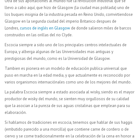
Otra de sus aportaciónes al mundo fue la revolucion industrial que se
llevo a cabo aquí, que hizo de Glasgow (la ciudad mas poblada) uno de
los buques insignia de la industria pesada en Reino Unido, comvirtiendose
Glasgow en la segunda ciudad del imperio Britanico despues de
Londres,
cursos de inglés en Glasgow
de donde salieron miles de barcos
construidos en las orillas del rio Clyde.
Escocia siempre a sido uno de los principales centros intelectuales de
Europa, y alberga algunas de las Universidades mas antiguas y
prestigiosas del mundo, como es la Universidad de Glasgow.
Tambien es pionera en un modelo de educación publica universal que
puso en marcha en la edad media, y que actualmente es reconocido por
varios organismos internaciónales como uno de los mejores del mundo.
La palabra Escocia siempre a estado asociada al wisky, siendo es el mayor
productor de wisky del mundo, se sienten muy orgullosos de su calidad
que la asocian a la pureza de sus aguas cristalinas que emplean para su
elaboración.
Si hablamos de tradiciones en escocia, tenemos que hablar de sus haggis
(embutido parecido a una morcilla) que contiene carne de cordero o de
ciervo y se come tradicionalmente en la celebración de la cena en honor a