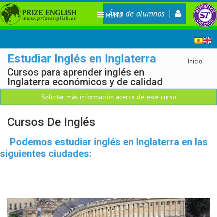
Área de alumnos
MENÚ
Estudiar Inglés en Inglaterra
Inicio
Cursos para aprender inglés en
Inglaterra económicos y de calidad
Solicitar más información acerca de este curso
Cursos De Inglés
Podemos estudiar inglés en Inglaterra en las
siguientes ciudades: