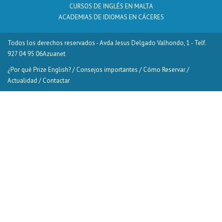
CURSOS DE INGLÉS EN MALTA
ACADEMIAS DE IDIOMAS EN CÁCERES
Todos los derechos reservados - Avda Jesus Delgado Valhondo, 1 - Telf.
927 04 95 06
Azuanet
¿Por qué Prize English?
/
Consejos importantes
/
Cómo Reservar
/
Actualidad
/
Contactar