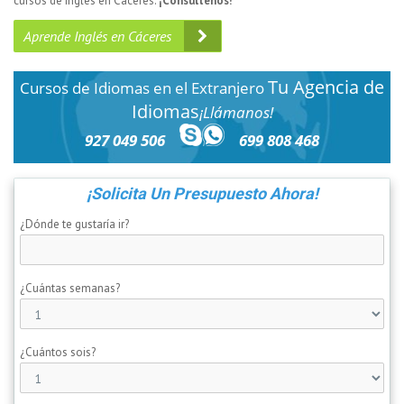
cursos de ingles en Cáceres.
¡Consúltenos!
Aprende Inglés en Cáceres
Tu Agencia de
Cursos de Idiomas en el Extranjero
Idiomas
¡Llámanos!
927 049 506
699 808 468
¡Solicita Un Presupuesto Ahora!
¿Dónde te gustaría ir?
¿Cuántas semanas?
¿Cuántos sois?