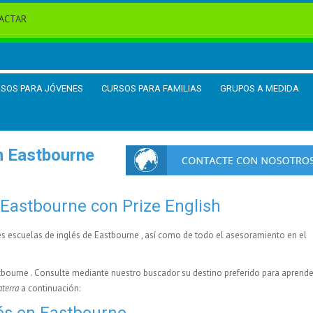
ACTAR
SOS PARA JÓVENES
CURSOS PARA FAMILIAS
GRUPOS A MEDIDA
n Eastbourne
 Eastbourne con Prize English
es escuelas de inglés de Eastbourne , así como de todo el asesoramiento en el
tbourne . Consulte mediante nuestro buscador su destino preferido para aprende
aterra
a continuación:
lés en Eastbourne