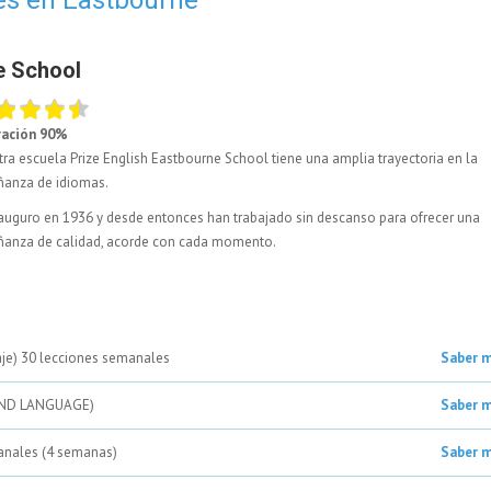
e School
ración 90%
ra escuela Prize English Eastbourne School tiene una amplia trayectoria en la
ñanza de idiomas.
auguro en 1936 y desde entonces han trabajado sin descanso para ofrecer una
ñanza de calidad, acorde con cada momento.
aje) 30 lecciones semanales
Saber 
E AND LANGUAGE)
Saber 
anales (4 semanas)
Saber 