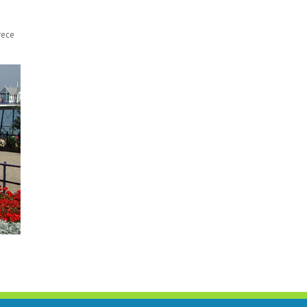
e
rece