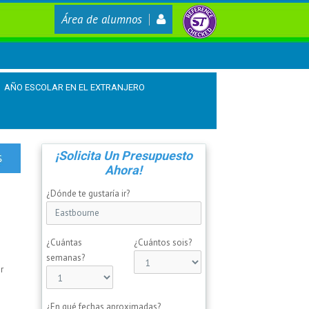
Área de alumnos
AÑO ESCOLAR EN EL EXTRANJERO
¡Solicita Un Presupuesto
Ahora!
¿Dónde te gustaría ir?
¿Cuántas
¿Cuántos sois?
semanas?
r
¿En qué fechas aproximadas?