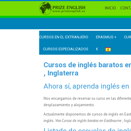
INICIO
CONT
CURSOS EN EL EXTRANJERO
ERASMUS +
CUR
CURSOS ESPECIALIZADOS
€
Cursos de inglés baratos e
, Inglaterra
Ahora sí, aprenda inglés en
Nos encargamos de reservar su curso en las diferent
desplazamiento y alojamiento.
Actualmente disponemos de
cursos de inglés en Eas
inglés.
Vea Cursos de inglés baratos en Eastbourne , Ingl
Listado de escuelas de ing