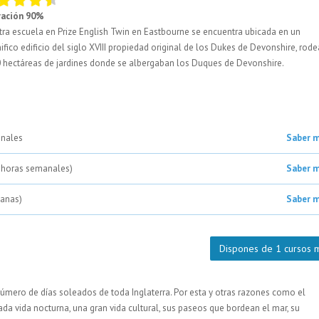
ración 90%
ra escuela en Prize English Twin en Eastbourne se encuentra ubicada en un
fico edificio del siglo XVIII propiedad original de los Dukes de Devonshire, rod
 hectáreas de jardines donde se albergaban los Duques de Devonshire.
anales
Saber 
5 horas semanales)
Saber 
ñanas)
Saber 
Dispones de 1 cursos 
úmero de días soleados de toda Inglaterra. Por esta y otras razones como el
ada vida nocturna, una gran vida cultural, sus paseos que bordean el mar, su