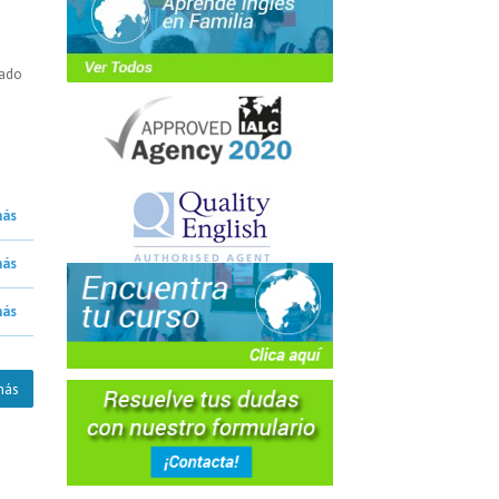
eado
más
más
más
más