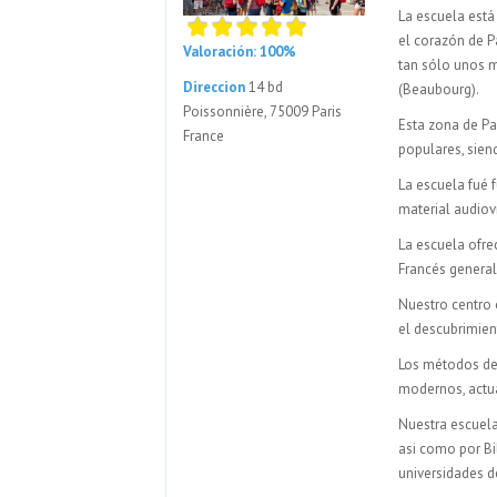
La escuela está
el corazón de P
Valoración: 100%
tan sólo unos 
Direccion
14 bd
(Beaubourg).
Poissonnière, 75009 Paris
Esta zona de Pa
France
populares, sien
La escuela fué 
material audiovi
La escuela ofre
Francés general
Nuestro centro 
el descubrimient
Los métodos de
modernos, actu
Nuestra escuela
asi como por Bi
universidades de 