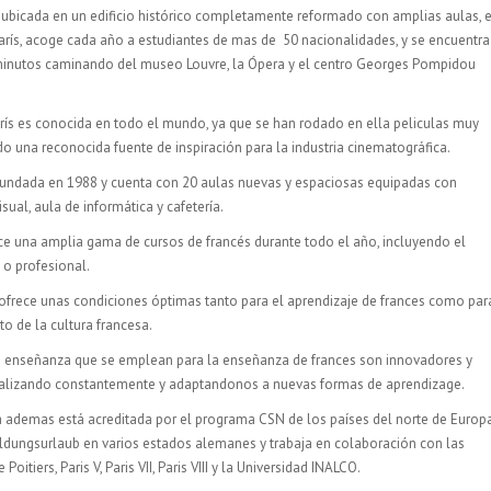
 ubicada en un edificio histórico completamente reformado con amplias aulas, 
arís, acoge cada año a estudiantes de mas de 50 nacionalidades, y se encuentr
minutos caminando del museo Louvre, la Ópera y el centro Georges Pompidou
rís es conocida en todo el mundo, ya que se han rodado en ella peliculas muy
do una reconocida fuente de inspiración para la industria cinematográfica.
fundada en 1988 y cuenta con 20 aulas nuevas y espaciosas equipadas con
sual, aula de informática y cafetería.
ce una amplia gama de cursos de francés durante todo el año, incluyendo el
 o profesional.
ofrece unas condiciones óptimas tanto para el aprendizaje de frances como par
o de la cultura francesa.
 enseñanza que se emplean para la enseñanza de frances son innovadores y
alizando constantemente y adaptandonos a nuevas formas de aprendizage.
 ademas está acreditada por el programa CSN de los países del norte de Europa
ldungsurlaub en varios estados alemanes y trabaja en colaboración con las
Poitiers, Paris V, Paris VII, Paris VIII y la Universidad INALCO.