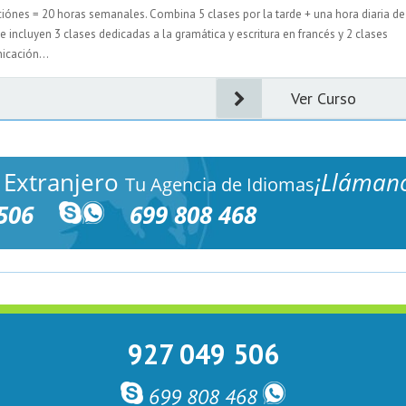
ciónes = 20 horas semanales. Combina 5 clases por la tarde + una hora diaria de
e incluyen 3 clases dedicadas a la gramática y escritura en francés y 2 clases
icación...
Ver Curso
 Extranjero
¡Lláman
Tu Agencia de Idiomas
506
699 808 468
927 049 506
699 808 468