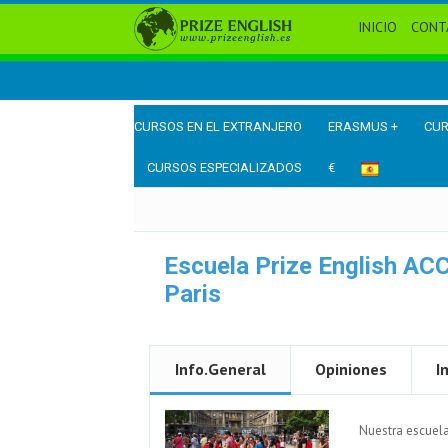
INICIO
CONT
CURSOS EN EL EXTRANJERO
ERASMUS +
CUR
CURSOS ESPECIALIZADOS
€
Escuela Prize English A
Paris
Info.General
Opiniones
I
Nuestra escuela