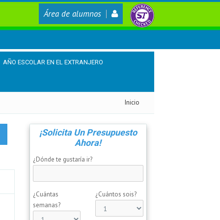
Área de alumnos
AÑO ESCOLAR EN EL EXTRANJERO
Inicio
¡Solicita Un Presupuesto
Ahora!
¿Dónde te gustaría ir?
¿Cuántas
¿Cuántos sois?
semanas?