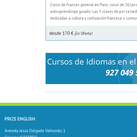
Curso de Frances general en Paris, curso de 26 Lec
autoaprendizaje guiado. Las 5 clases de por la tard
dedicadas a cultura y civilización francesa o comun
desde 170 €
¡En Oferta!
Cursos de Idiomas en el
927 049 
PRIZE ENGLISH
Avenida Jesús Delgado Valhondo, 1