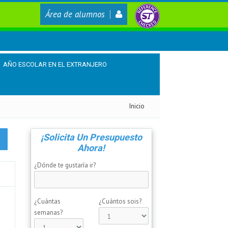
Área de alumnos
AÑO ESCOLAR EN EL EXTRANJERO
Inicio
¡Solicita Un Presupuesto
Ahora!
¿Dónde te gustaría ir?
¿Cuántas
¿Cuántos sois?
semanas?