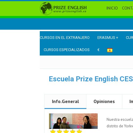
INICIO
CONT
CURSOS EN EL EXTRANJERO
ERASMUS +
CUR
CURSOS ESPECIALIZADOS
€
Escuela Prize English CES
Info.General
Opiniones
I
Nuestra escuela
distrito de York