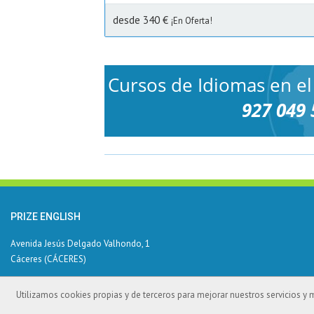
desde 340 €
¡En Oferta!
Cursos de Idiomas en el
927 049 
PRIZE ENGLISH
Avenida Jesús Delgado Valhondo, 1
Cáceres (CÁCERES)
Utilizamos cookies propias y de terceros para mejorar nuestros servicios y 
Condiciones Generales