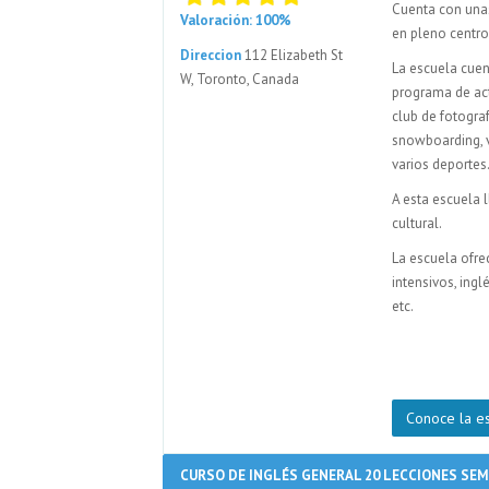
Cuenta con unas 
Valoración: 100%
en pleno centro
Direccion
112 Elizabeth St
La escuela cuen
W, Toronto, Canada
programa de act
club de fotograf
snowboarding, v
varios deportes
A esta escuela 
cultural.
La escuela ofre
intensivos, ing
etc.
Conoce la e
CURSO DE INGLÉS GENERAL 20 LECCIONES SE