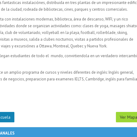
fantasticas instalaciónes, distribuida en tres plantas de un impresionante edific
 de la ciudad, rodeada de bibliotecas, cines, parques y centros comerciales.
ta con instalaciones modernas, biblioteca, área de descanso, WIFI, y un rico
ividades donde se organizan actividades como: clases de yoga, masages shiats
ía, club de voluntariado, vollyeball en la playa, football, rollerblade, skiing,
isitas a museos, salida a clubes nocturnos, visitas a partidos profesionales de
. viajes y excursiónes a Ottawa, Montreal, Quebec y Nueva York.
llegan estudiantes de todo el mundo, convirtiendola en un verdadero intercamb
ce un amplio programa de cursos y niveles diferentes de inglés: Inglés general,
lés de negocios, preparacion para examenes IELTS, Cambridge, inglés para familia
scuela
Ver Map
MANALES