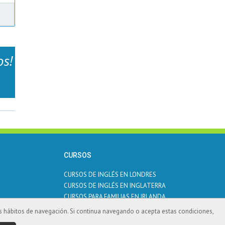
os!
CURSOS
CURSOS DE INGLÉS EN LONDRES
CURSOS DE INGLÉS EN INGLATERRA
CURSOS PARA FAMILIAS EN IRLANDA
CURSOS DE INGLÉS EN MALTA
sus hábitos de navegación. Si continua navegando o acepta estas condiciones,
ACADEMIAS DE IDIOMAS EN CÁCERES