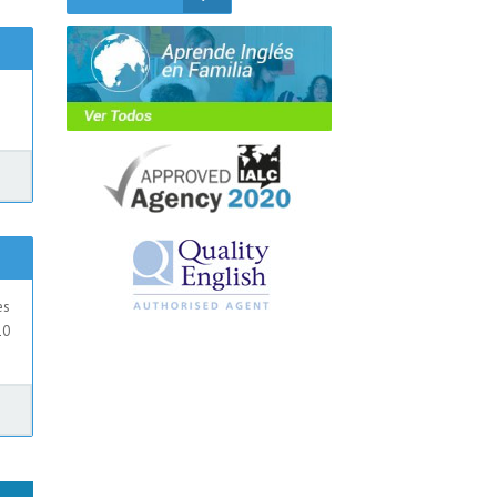
es
10