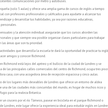
xcelentes comunicaciónes por metro y autobuses.
equeña (solo 5 aulas) y ofrece una amplia gama de cursos de inglés a tiempo
ial con profesores profesionales y calificados para ayudarte a alcanzar tus
endizaje y desarrollar tus habilidades, ya sea por razones educativas,
 personales.
mensuales y la atención individual asegurarán que los cursos aborden las
sonales y que siempre sea posible organizar clases particulares para trabajar
 las áreas que son tu prioridad.
ctividades que desarrolla la escuela te dará la oportunidad de practicar tu ingl
 hacer amigos y conocer Richmond.
n Richmond está lejos del ajetreo y el bullicio de la ciudad de Londres y se
a de las principales calles comerciales del centro de Richmond, ocupa tres piso
ora casa, con una acogedora área de recepción espaciosa y cinco aulas.
o de los lugares más deseables de Londres que ofrece un entorno de aldea
e una de las ciudades más concurridas del mundo, es hogar de muchos ricos y
ugio para la realeza Britaníca.
er un crucero por el río Támesis, pasear en bicicleta en el parque Richmond o
o de Londres, este lugar ofrece la experiencia ideal para estudiár inglés en Londre