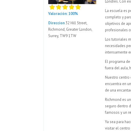
Londres. Con e
La escuela es p
Valoración: 100%
completo y parc
Direccion
32 Hill Street,
objetivos de apr
Richmond, Greater London,
profesionales o
Surrey, TW9 1TW
Los tutoriales 
necesidades per
intensamente en
El programa de a
fuera del aula,
Nuestro centro e
encuentra en un
de una encantad
Richmond es un
seguro dentro d
famosos y un ref
Ya sea para hac
visitar el centr