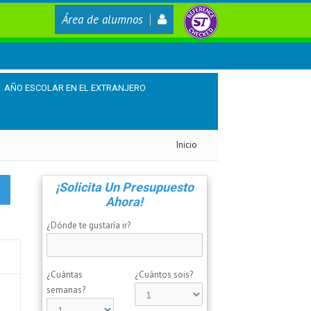
Área de alumnos
AÑO ESCOLAR EN EL EXTRANJERO
Inicio
¡Solicita Un Presupuesto
Ahora!
¿Dónde te gustaría ir?
¿Cuántas
¿Cuántos sois?
semanas?