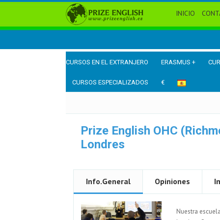
INICIO
CONT
CURSOS EN EL EXTRANJERO
ERASMUS +
CUR
CURSOS ESPECIALIZADOS
€
Prize English OHC (Richm
Londres
Info.General
Opiniones
I
Nuestra escuela