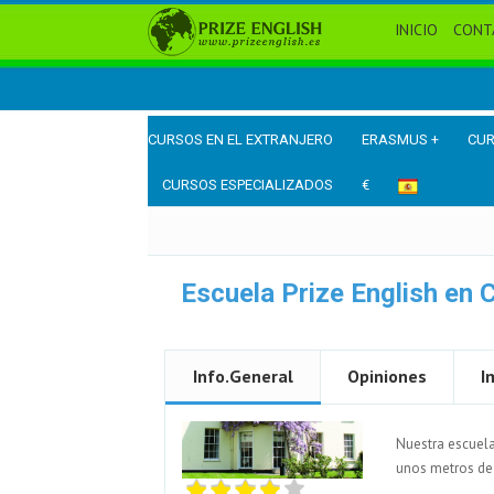
INICIO
CONT
CURSOS EN EL EXTRANJERO
ERASMUS +
CUR
CURSOS ESPECIALIZADOS
€
Escuela Prize English en
Info.General
Opiniones
I
Nuestra escuela
unos metros de 