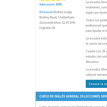
La escuela lleva
Valoración: 80%
examenes, curs
Direccion
Rodney Lodge
inglés por diver
Rodney Road, Cheltenham,
Todos los profe
Gloucestershire, GL50 1HX,
profesional que
England, UK
para ayudar a l
La escuela está
el sector de la
Cuenta con 28 a
estudio con orde
descanso.
La escuela ofre
cultural semana
Conoce la e
CURSO DE INGLÉS GENERAL 20 LECCIONES SE
Curso de inglés general en Cheltenham, curso de 