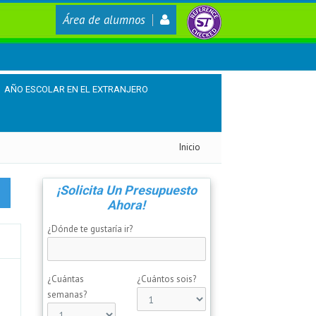
Área de alumnos
AÑO ESCOLAR EN EL EXTRANJERO
Inicio
¡Solicita Un Presupuesto
Ahora!
¿Dónde te gustaría ir?
¿Cuántas
¿Cuántos sois?
semanas?