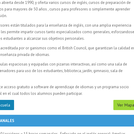
 abierta desde 1990, y oferta varios cursos de inglés, cursos de preparación de
os para mayores de 50 años , cursos para profesores o simplemente aprender
sión.
sores están titulados para la enseñanza de inglés, con una amplia experiencia
 les permite impartir cursos tanto especializados como generales, esforzandos
os estudiantes a alcanzar sus objetivos personales.
 acreditada por or ganismos como el British Council, que garantizan la calidad e
 enseñanza privada de idiomas.
ulas espaciosas y equipadas con pizarras interactivas, así como una sala de
nadores para uso de los estudiantes, biblioteca, jardín, gimnasio, sala de
ce acceso gratuito a software de aprendizaje de idiomas y un programa socio
l en el cual todos los alumnos pueden participar.
scuela
Ver Map
MANALES
20 Lecciónes = 15 horas semanales. Enfocado en el inglés general: Ampliar