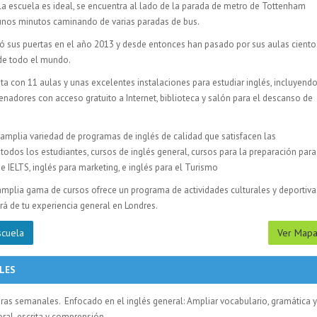
 la escuela es ideal, se encuentra al lado de la parada de metro de Tottenham
unos minutos caminando de varias paradas de bus.
ó sus puertas en el año 2013 y desde entonces han pasado por sus aulas ciento
de todo el mundo.
ta con 11 aulas y unas excelentes instalaciones para estudiar inglés, incluyend
enadores con acceso gratuito a Internet, biblioteca y salón para el descanso de
mplia variedad de programas de inglés de calidad que satisfacen las
todos los estudiantes, cursos de inglés general, cursos para la preparación para
 IELTS, inglés para marketing, e inglés para el Turismo
amplia gama de cursos ofrece un programa de actividades culturales y deportiva
ará de tu experiencia general en Londres.
scuela
Ver Map
ALES
oras semanales. Enfocado en el inglés general: Ampliar vocabulario, gramática 
oral, escrita y comprensión.