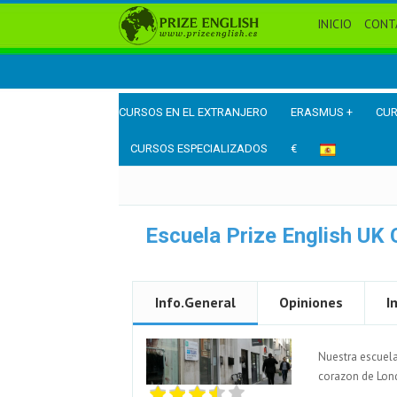
INICIO
CONT
CURSOS EN EL EXTRANJERO
ERASMUS +
CUR
CURSOS ESPECIALIZADOS
€
Escuela Prize English UK 
Info.General
Opiniones
I
Nuestra escuela
corazon de Lond