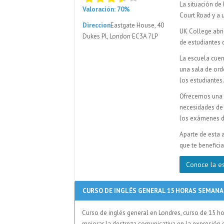
La situación de
Valoración: 70%
Court Road y a 
Direccion
Eastgate House, 40
UK College abri
Dukes Pl, London EC3A 7LP
de estudiantes 
La escuela cuen
una sala de ord
los estudiantes.
Ofrecemos una a
necesidades de 
los exámenes de
Aparte de esta 
que te benefici
Conoce la e
CURSO DE INGLÉS GENERAL 15 HORAS SEMAN
Curso de inglés general en Londres, curso de 15 h
mejorar la destreza comunicativa en la expresión 