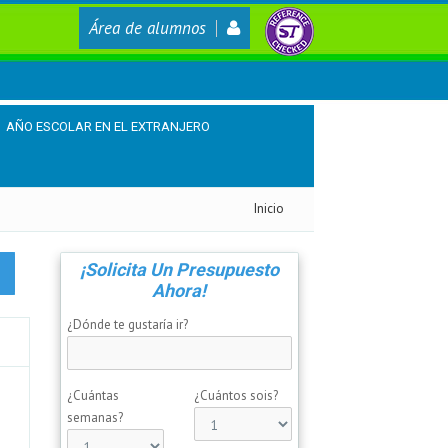
Área de alumnos
AÑO ESCOLAR EN EL EXTRANJERO
Inicio
¡Solicita Un Presupuesto
Ahora!
¿Dónde te gustaría ir?
¿Cuántas
¿Cuántos sois?
semanas?