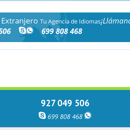
 Extranjero
¡Lláman
Tu Agencia de Idiomas
506
699 808 468
927 049 506
699 808 468