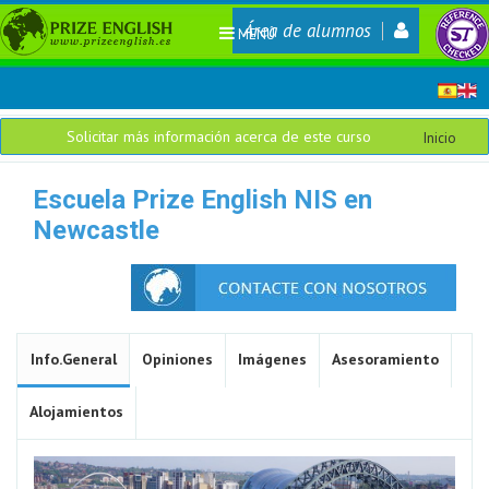
Área de alumnos
MENÚ
Solicitar más información acerca de este curso
Inicio
Escuela Prize English NIS en
Newcastle
Info.General
Opiniones
Imágenes
Asesoramiento
Alojamientos