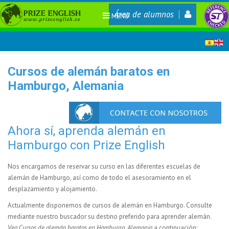
Área de alumnos
MENÚ
Cursos de alemán baratos en
Hamburgo, Alemania
Ahora sí, aprenda alemán en
Hamburgo con Prize English
Nos encargamos de reservar su curso en las diferentes escuelas de
alemán de Hamburgo, así como de todo el asesoramiento en el
desplazamiento y alojamiento.
Actualmente disponemos de
cursos de alemán en Hamburgo. Consulte
mediante nuestro buscador su destino preferido para aprender alemán.
Vea Cursos de alemán baratos en Hamburgo, Alemania
a continuación: