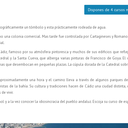
Dispones de 4 cursos 
geográficamente un tómbolo y esta prácticamente rodeada de agua.
omo una colonia comercial. Mas tarde fue controlada por Cartagineses y Roman
al.
 Cádiz, famoso por su atmósfera pintoresca y muchos de sus edificios que refle
edral y la Santa Cueva, que alberga varias pinturas de Francisco de Goya. El
echas que desembocan en pequeñas plazas. La cúpula dorada de la Catedral sob
 aproximadamente una hora y el camino lleva a través de algunos parques de
stas de la bahía. Su cultura y tradiciones hacen de Cádiz una ciudad distinta
de vivir.
l y a la vez conocer la idiosincracia del pueblo andaluz. Escoja su curso de e