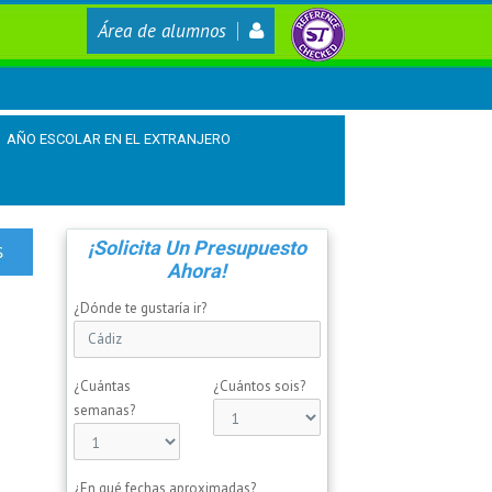
Área de alumnos
AÑO ESCOLAR EN EL EXTRANJERO
¡Solicita Un Presupuesto
Ahora!
¿Dónde te gustaría ir?
¿Cuántas
¿Cuántos sois?
semanas?
¿En qué fechas aproximadas?