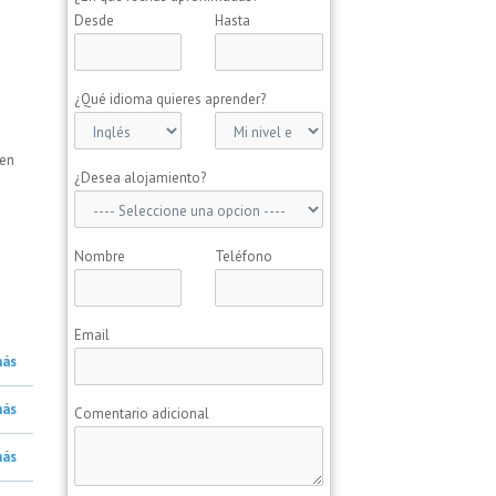
Desde
Hasta
¿Qué idioma quieres aprender?
 en
¿Desea alojamiento?
Nombre
Teléfono
Email
más
más
Comentario adicional
más