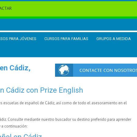
ACTAR
SOS PARA JÓVENES
CURSOS PARA FAMILIAS
GRUPOS A MEDIDA
en Cádiz,
n Cádiz con Prize English
es escuelas de español de Cádiz, así como de todo el asesoramiento en el
diz. Consulte mediante nuestro buscador su destino preferido para aprender
a
a continuación:
añol en Cádiz