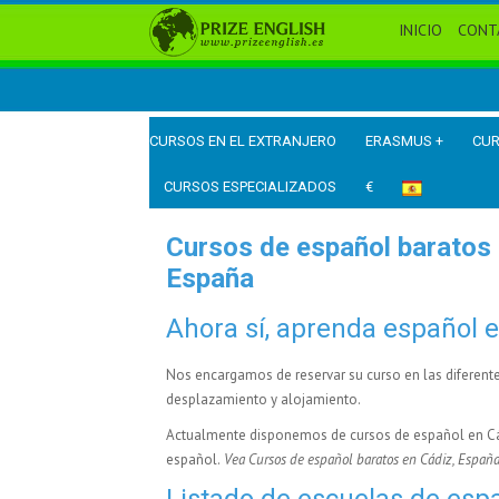
INICIO
CONT
CURSOS EN EL EXTRANJERO
ERASMUS +
CUR
CURSOS ESPECIALIZADOS
€
Cursos de español baratos 
España
Ahora sí, aprenda español e
Nos encargamos de reservar su curso en las diferent
desplazamiento y alojamiento.
Actualmente disponemos de
cursos de español en Cá
español.
Vea Cursos de español baratos en Cádiz, Españ
Listado de escuelas de esp