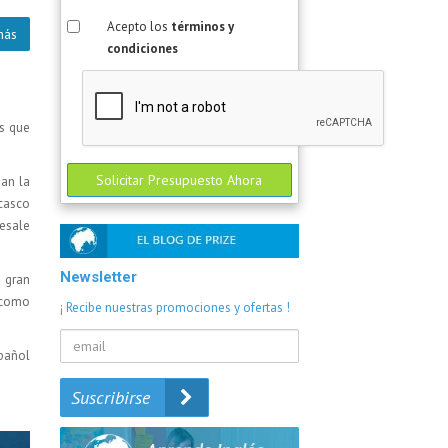
Acepto los
términos y
más
condiciones
os que
Solicitar Presupuesto Ahora
jan la
 casco
resale
Newsletter
 gran
, como
¡ Recibe nuestras promociones y ofertas !
spañol
Suscribirse