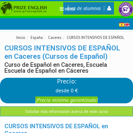
Área de alumnos
MENÚ
Inicio
España
Caceres
CURSOS INTENSIVOS DE ESPAÑOL
CURSOS INTENSIVOS DE ESPAÑOL
en Caceres (Cursos de Español)
Curso de Español en Caceres, Escuela
Escuela de Español en Cáceres
Precio:
desde 0 €
¡Precio mínimo garantizado!
Solicitar más información acerca de este curso
CURSOS INTENSIVOS DE ESPAÑOL en