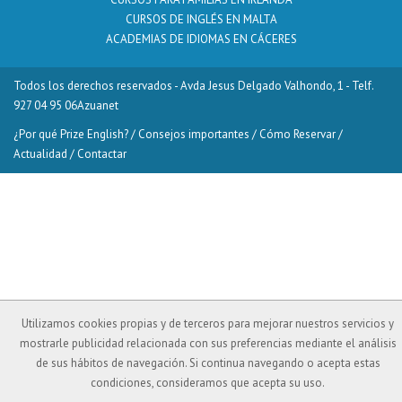
CURSOS DE INGLÉS EN MALTA
ACADEMIAS DE IDIOMAS EN CÁCERES
Todos los derechos reservados - Avda Jesus Delgado Valhondo, 1 - Telf.
927 04 95 06
Azuanet
¿Por qué Prize English?
/
Consejos importantes
/
Cómo Reservar
/
Actualidad
/
Contactar
Utilizamos cookies propias y de terceros para mejorar nuestros servicios y
mostrarle publicidad relacionada con sus preferencias mediante el análisis
de sus hábitos de navegación. Si continua navegando o acepta estas
condiciones, consideramos que acepta su uso.