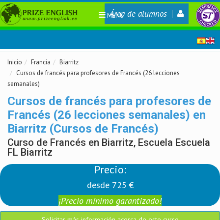
Área de alumnos
MENÚ
Inicio
Francia
Biarritz
Cursos de francés para profesores de Francés (26 lecciones
semanales)
Cursos de francés para profesores de
Francés (26 lecciones semanales) en
Biarritz (Cursos de Francés)
Curso de Francés en Biarritz, Escuela Escuela
FL Biarritz
Precio:
desde 725 €
¡Precio mínimo garantizado!
Solicitar más información acerca de este curso