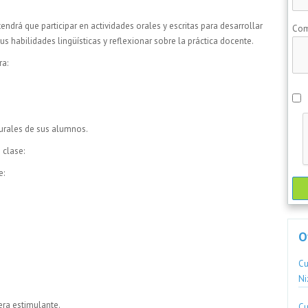
tendrá que participar en actividades orales y escritas para desarrollar
Com
us habilidades lingüísticas y reflexionar sobre la práctica docente.
ra:
lturales de sus alumnos.
 clase:
e:
O
Cu
Ni
era estimulante.
Cu