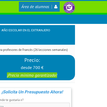
Área de alumnos
AÑO ESCOLAR EN EL EXTRANJERO
ra profesores de Francés (26 lecciones semanales)
Precio:
desde 700 €
¡Precio mínimo garantizado!
¡Solicita Un Presupuesto Ahora!
de te gustaría ir?