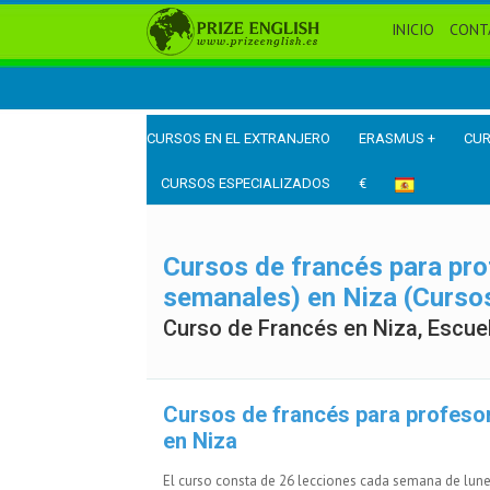
INICIO
CONT
CURSOS EN EL EXTRANJERO
ERASMUS +
CUR
CURSOS ESPECIALIZADOS
€
Cursos de francés para pro
semanales) en Niza (Curso
Curso de Francés en Niza, Escue
Cursos de francés para profeso
en Niza
El curso consta de 26 lecciones cada semana de lunes