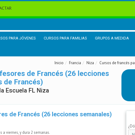
ACTAR
SOS PARA JÓVENES
CURSOS PARA FAMILIAS
GRUPOS A MEDIDA
Inicio
Francia
Niza
Cursos de francés pa
fesores de Francés (26 lecciones
s de Francés)
la Escuela FL Niza
res de Francés (26 lecciones semanales)
¿Dón
 a viernes, y dura 2 semanas.