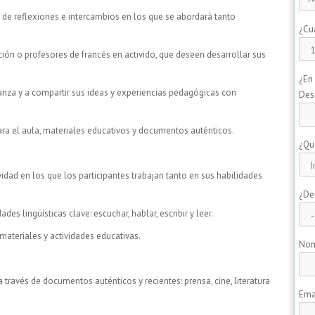
s de reflexiones e intercambios en los que se abordará tanto
¿Cu
ón o profesores de francés en activido, que deseen desarrollar sus
¿En
anza y a compartir sus ideas y experiencias pedagógicas con
Des
ra el aula, materiales educativos y documentos auténticos.
¿Qu
idad en los que los participantes trabajan tanto en sus habilidades
¿De
des lingüísticas clave: escuchar, hablar, escribir y leer.
materiales y actividades educativas.
No
a través de documentos auténticos y recientes: prensa, cine, literatura
Ema