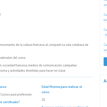
se
)
Cu
le
Cu
- 
Cu
ocimiento de la cultura francesa al compartir la vida cotidiana de
se
ateriales del curso.
án: sociedad francesa, medios de comunicación, campañas
idioma y actividades divertidas para hacer en clase.
A
urso:
Edad Mínima para realizar el
curso:
 Cursos para profesores
20
e certificado?