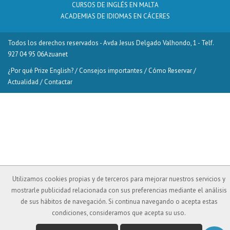
CURSOS DE INGLÉS EN MALTA
ACADEMIAS DE IDIOMAS EN CÁCERES
Todos los derechos reservados - Avda Jesus Delgado Valhondo, 1 - Telf.
927 04 95 06
Azuanet
¿Por qué Prize English?
/
Consejos importantes
/
Cómo Reservar
/
Actualidad
/
Contactar
Utilizamos cookies propias y de terceros para mejorar nuestros servicios y
mostrarle publicidad relacionada con sus preferencias mediante el análisis
de sus hábitos de navegación. Si continua navegando o acepta estas
condiciones, consideramos que acepta su uso.