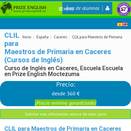
Área de alumnos
MENÚ
CLIL
Inicio
España
Caceres
CLIL para Maestros de Primaria
para
Maestros de Primaria en Caceres
(Cursos de Inglés)
Curso de Inglés en Caceres, Escuela Escuela
en Prize English Moctezuma
Precio:
desde 360 €
¡Precio mínimo garantizado!
Solicitar más información acerca de este curso
CLIL para Maestros de Primaria en Caceres