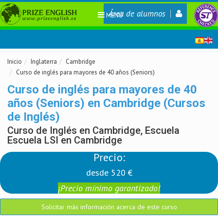
Área de alumnos
MENÚ
Inicio
Inglaterra
Cambridge
Curso de inglés para mayores de 40 años (Seniors)
Curso de inglés para mayores de 40
años (Seniors) en Cambridge (Cursos
de Inglés)
Curso de Inglés en Cambridge, Escuela
Escuela LSI en Cambridge
Precio:
desde 520 €
¡Precio mínimo garantizado!
Solicitar más información acerca de este curso