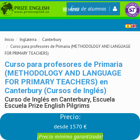
Área de alumnos
MENÚ
Inicio
Inglaterra
Canterbury
Curso para profesores de Primaria (METHODOLOGY AND LANGUAGE
FOR PRIMARY TEACHERS)
Curso para profesores de Primaria
(METHODOLOGY AND LANGUAGE
FOR PRIMARY TEACHERS) en
Canterbury (Cursos de Inglés)
Curso de Inglés en Canterbury, Escuela
Escuela Prize English Pilgrims
Precio:
desde 1570 €
¡Precio mínimo garantizado!