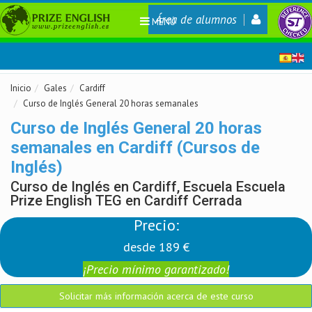
Área de alumnos
MENÚ
Inicio
Gales
Cardiff
Curso de Inglés General 20 horas semanales
Curso de Inglés General 20 horas
semanales en Cardiff (Cursos de
Inglés)
Curso de Inglés en Cardiff, Escuela Escuela
Prize English TEG en Cardiff Cerrada
Precio:
desde 189 €
¡Precio mínimo garantizado!
Solicitar más información acerca de este curso