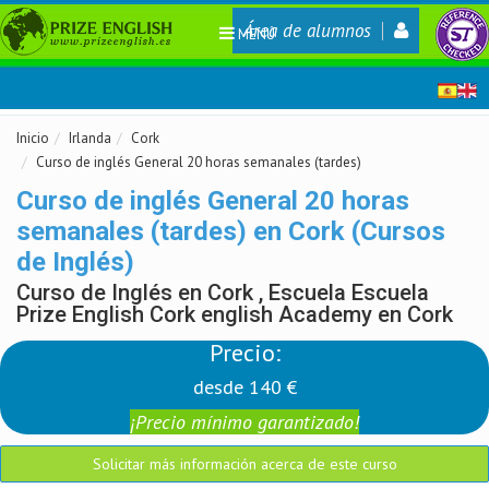
Área de alumnos
MENÚ
Inicio
Irlanda
Cork
Curso de inglés General 20 horas semanales (tardes)
Curso de inglés General 20 horas
semanales (tardes) en Cork (Cursos
de Inglés)
Curso de Inglés en Cork , Escuela Escuela
Prize English Cork english Academy en Cork
Precio:
desde 140 €
¡Precio mínimo garantizado!
Solicitar más información acerca de este curso