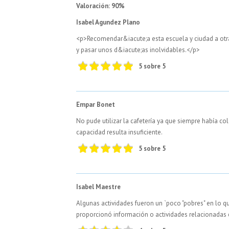
Valoración: 90%
Isabel Agundez Plano
<p>Recomendar&iacute;a esta escuela y ciudad a otr
y pasar unos d&iacute;as inolvidables.</p>
5 sobre 5
Empar Bonet
No pude utilizar la cafetería ya que siempre había c
capacidad resulta insuficiente.
5 sobre 5
Isabel Maestre
Algunas actividades fueron un `poco "pobres" en lo qu
proporcionó información o actividades relacionadas c