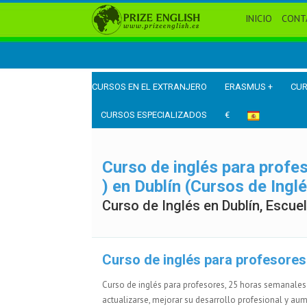
INICIO
CONT
CURSOS EN EL EXTRANJERO
ERASMUS +
CUR
CURSOS ESPECIALIZADOS
€
Curso de inglés para profe
) en Dublín (Cursos de Ingl
Curso de Inglés en Dublín, Escuel
Curso de inglés para profesores
Curso de inglés para profesores, 25 horas semanales 
actualizarse, mejorar su desarrollo profesional y aum