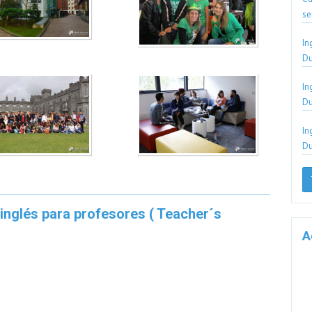
se
In
Du
In
Du
In
Du
 inglés para profesores ( Teacher´s
A