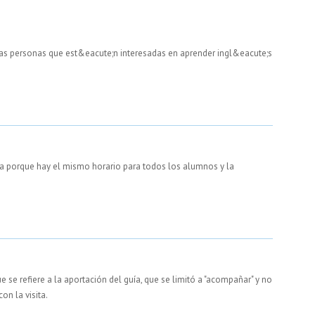
as personas que est&eacute;n interesadas en aprender ingl&eacute;s
ola porque hay el mismo horario para todos los alumnos y la
e se refiere a la aportación del guía, que se limitó a "acompañar" y no
on la visita.