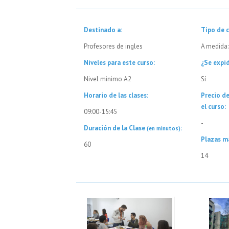
Destinado a:
Tipo de c
Profesores de ingles
A medida:
Niveles para este curso:
¿Se expid
Nivel minimo A2
Sí
Horario de las clases:
Precio d
el curso:
09:00-15:45
-
Duración de la Clase
:
(en minutos)
Plazas m
60
14