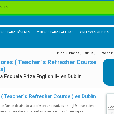
ACTAR
SOS PARA JÓVENES
CURSOS PARA FAMILIAS
GRUPOS A MEDIDA
Inicio
Irlanda
Dublín
Curso de in
sores ( Teacher´s Refresher Course
és)
a Escuela Prize English IH en Dublin
 ( Teacher´s Refresher Course ) en Dublín
en Dublin destinado a profesores no nativos de inglés , que quieran
¿Dón
entar su vocabulario y confianza en la expresión en inglés.