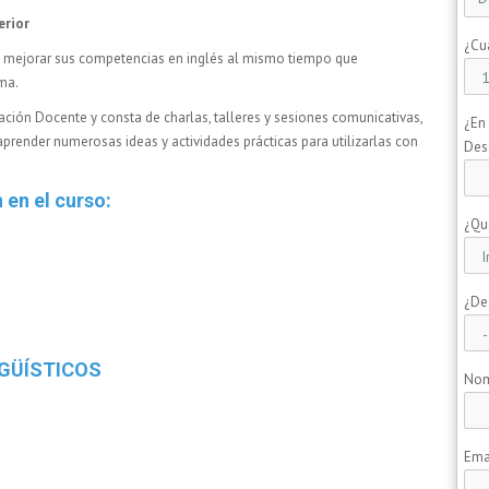
erior
¿Cu
an mejorar sus competencias en inglés al mismo tiempo que
oma.
ción Docente y consta de charlas, talleres y sesiones comunicativas,
¿En
aprender numerosas ideas y actividades prácticas para utilizarlas con
Des
en el curso:
¿Qu
¿De
GÜÍSTICOS
No
Ema