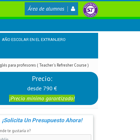
Área de alumnos
AÑO ESCOLAR EN EL EXTRANJERO
glés para profesores ( Teacher´s Refresher Course )
Precio:
desde 790 €
¡Precio mínimo garantizado!
¡Solicita Un Presupuesto Ahora!
de te gustaría ir?