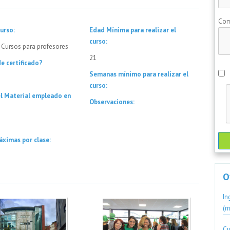
Com
urso:
Edad Mínima para realizar el
curso:
 Cursos para profesores
21
e certificado?
Semanas mínimo para realizar el
curso:
el Material empleado en
Observaciones:
áximas por clase:
O
In
(m
Cu