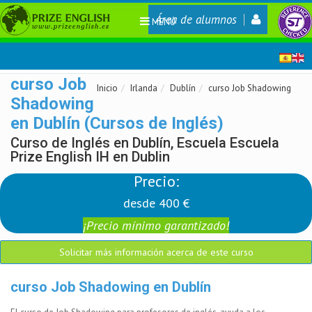
Área de alumnos
MENÚ
curso Job
Inicio
Irlanda
Dublín
curso Job Shadowing
Shadowing
en Dublín (Cursos de Inglés)
Curso de Inglés en Dublín, Escuela Escuela
Prize English IH en Dublin
Precio:
desde 400 €
¡Precio mínimo garantizado!
Solicitar más información acerca de este curso
curso Job Shadowing en Dublín