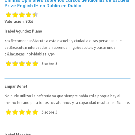
Últimas Opiniones sobre los cursos de idiomas de Escuela
Prize English IH en Dublin en Dublín
Valoración: 90%
Isabel Agundez Plano
<p>Recomendar&iacute;a esta escuela y ciudad a otras personas que
est&eacute;n interesadas en aprender ingl&eacute;s y pasar unos
d&iacute;as inolvidables.</p>
5 sobre 5
Empar Bonet
No pude utilizar la cafetería ya que siempre había cola porque hay el
mismo horario para todos los alumnos y la capacidad resulta insuficiente.
5 sobre 5
Isabel Maestre