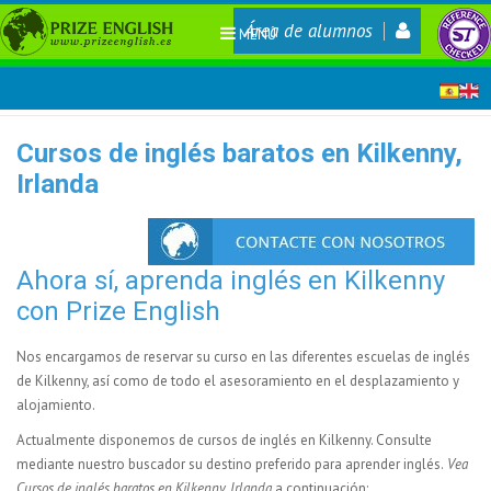
Área de alumnos
MENÚ
Cursos de inglés baratos en Kilkenny,
Irlanda
Ahora sí, aprenda inglés en Kilkenny
con Prize English
Nos encargamos de reservar su curso en las diferentes escuelas de inglés
de Kilkenny, así como de todo el asesoramiento en el desplazamiento y
alojamiento.
Actualmente disponemos de
cursos de inglés en Kilkenny. Consulte
mediante nuestro buscador su destino preferido para aprender inglés.
Vea
Cursos de inglés baratos en Kilkenny, Irlanda
a continuación: