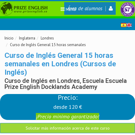
Área de alumnos
MENÚ
Inicio
Inglaterra
Londres
Curso de Inglés General 15 horas semanales
Curso de Inglés General 15 horas
semanales en Londres (Cursos de
Inglés)
Curso de Inglés en Londres, Escuela Escuela
Prize English Docklands Academy
Precio:
desde 120 €
¡Precio mínimo garantizado!
Solicitar más información acerca de este curso