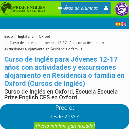
Área de alumnos
MENÚ
Inicio
Inglaterra
Oxford
Curso de Inglés para Jóvenes 12-17 años con actividades y
excursiones alojamiento en Residencia o familia
Curso de Inglés para Jóvenes 12-17
años con actividades y excursiones
alojamiento en Residencia o familia en
Oxford (Cursos de Inglés)
Curso de Inglés en Oxford, Escuela Escuela
Prize English CES en Oxford
Precio:
desde 2435 €
¡Precio mínimo garantizado!