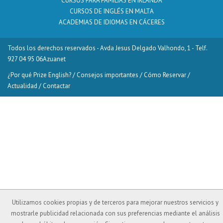
CURSOS PARA FAMILIAS EN IRLANDA
CURSOS DE INGLÉS EN MALTA
ACADEMIAS DE IDIOMAS EN CÁCERES
Todos los derechos reservados - Avda Jesus Delgado Valhondo, 1 - Telf.
927 04 95 06
Azuanet
¿Por qué Prize English?
/
Consejos importantes
/
Cómo Reservar
/
Actualidad
/
Contactar
Utilizamos cookies propias y de terceros para mejorar nuestros servicios y
mostrarle publicidad relacionada con sus preferencias mediante el análisis