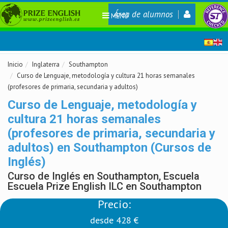
Área de alumnos
MENÚ
Inicio
Inglaterra
Southampton
Curso de Lenguaje, metodología y cultura 21 horas semanales
(profesores de primaria, secundaria y adultos)
Curso de Lenguaje, metodología y
cultura 21 horas semanales
(profesores de primaria, secundaria y
adultos) en Southampton (Cursos de
Inglés)
Curso de Inglés en Southampton, Escuela
Escuela Prize English ILC en Southampton
Precio:
desde 428 €