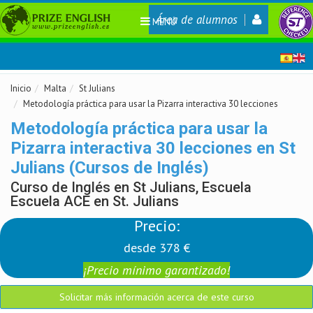
Área de alumnos
MENÚ
Inicio
Malta
St Julians
Metodología práctica para usar la Pizarra interactiva 30 lecciones
Metodología práctica para usar la
Pizarra interactiva 30 lecciones en St
Julians (Cursos de Inglés)
Curso de Inglés en St Julians, Escuela
Escuela ACE en St. Julians
Precio:
desde 378 €
¡Precio mínimo garantizado!
Solicitar más información acerca de este curso