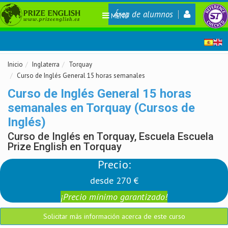
Área de alumnos
MENÚ
Inicio
Inglaterra
Torquay
Curso de Inglés General 15 horas semanales
Curso de Inglés General 15 horas
semanales en Torquay (Cursos de
Inglés)
Curso de Inglés en Torquay, Escuela Escuela
Prize English en Torquay
Precio:
desde 270 €
¡Precio mínimo garantizado!
Solicitar más información acerca de este curso