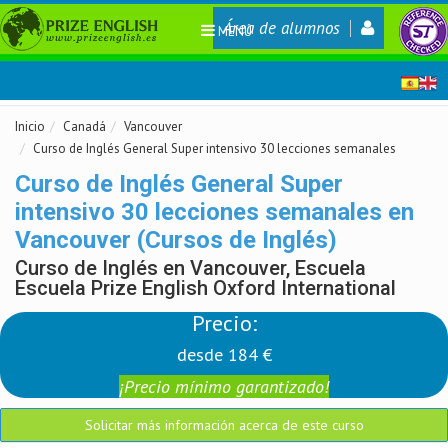
Área de alumnos
MENÚ
Inicio
Canadá
Vancouver
Curso de Inglés General Super intensivo 30 lecciones semanales
Curso de Inglés General Super
intensivo 30 lecciones semanales en
Vancouver (Cursos de Inglés)
Curso de Inglés en Vancouver, Escuela
Escuela Prize English Oxford International
Precio:
desde 184 €
¡Precio mínimo garantizado!
Solicitar más información acerca de este curso