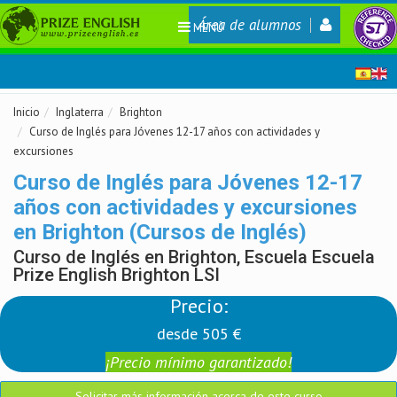
Área de alumnos
MENÚ
Inicio
Inglaterra
Brighton
Curso de Inglés para Jóvenes 12-17 años con actividades y
excursiones
Curso de Inglés para Jóvenes 12-17
años con actividades y excursiones
en Brighton (Cursos de Inglés)
Curso de Inglés en Brighton, Escuela Escuela
Prize English Brighton LSI
Precio:
desde 505 €
¡Precio mínimo garantizado!
Solicitar más información acerca de este curso