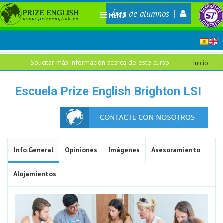
Área de alumnos
MENÚ
Solicitar más información acerca de este curso
Inicio
Escuela Prize English Brighton LSI
Info.General
Opiniones
Imágenes
Asesoramiento
Alojamientos