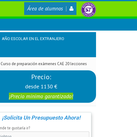
Área de alumnos
AÑO ESCOLAR EN EL EXTRANJERO
Curso de preparación exámenes CAE 20 lecciones
Precio:
desde 1130 €
¡Precio mínimo garantizado!
¡Solicita Un Presupuesto Ahora!
de te gustaría ir?