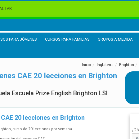
ACTAR
SOS PARA JÓVENES
CURSOS PARA FAMILIAS
GRUPOS A MEDIDA
Inicio
Inglaterra
Brighton
enes CAE 20 lecciones en Brighton
uela Escuela Prize English Brighton LSI
CAE 20 lecciones en Brighton
ighton, curso de 20 lecciones por semana.
¿Dón
reparación del examen CAE.