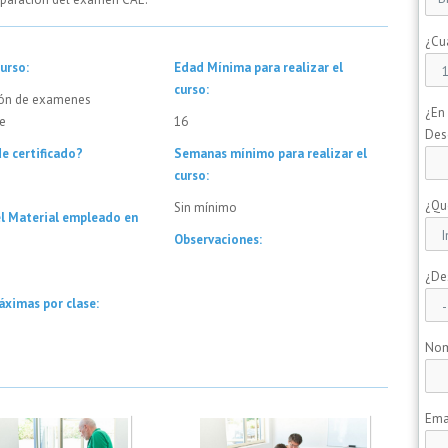
¿Cu
urso:
Edad Mínima para realizar el
curso:
ión de examenes
¿En
e
16
Des
e certificado?
Semanas mínimo para realizar el
curso:
¿Qu
Sin mínimo
el Material empleado en
Observaciones:
¿De
áximas por clase:
No
Ema