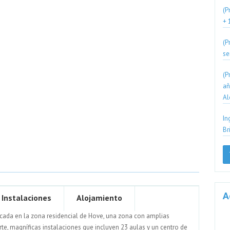
(P
+ 
(P
se
(P
añ
Al
In
Br
A
Instalaciones
Alojamiento
bicada en la zona residencial de Hove, una zona con amplias
e, magníficas instalaciones que incluyen 23 aulas y un centro de