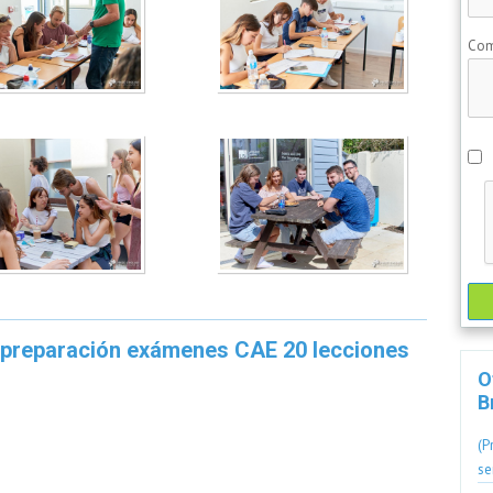
Com
e preparación exámenes CAE 20 lecciones
O
B
(P
se