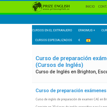
INICIO
CONT
CURSOS EN EL EXTRANJERO
ERASMUS +
CUR
CURSOS ESPECIALIZADOS
€
Curso de preparación exám
(Cursos de Inglés)
Curso de Inglés en Brighton, Esc
Curso de preparación exámenes 
Curso de inglés de preparación de examen CAE en Br
Consiste en 20 clases de inglés especifico para la p