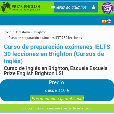
Área de alumnos
MENÚ
Inicio
Inglaterra
Brighton
Curso de preparación exámenes IELTS 30 lecciones
Curso de preparación exámenes IELTS
30 lecciones en Brighton (Cursos de
Inglés)
Curso de Inglés en Brighton, Escuela Escuela
Prize English Brighton LSI
Precio:
desde 310 €
¡Precio mínimo garantizado!
Solicitar más información acerca de este curso